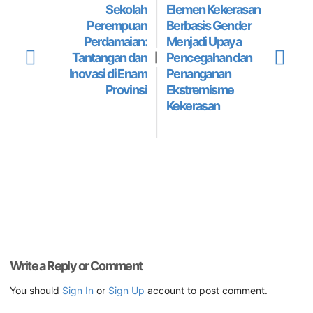
Sekolah
Elemen Kekerasan
Perempuan
Berbasis Gender
Perdamaian:
Menjadi Upaya
Tantangan dan
Pencegahan dan
|
Inovasi di Enam
Penanganan
Provinsi
Ekstremisme
Kekerasan
Write a Reply or Comment
You should
Sign In
or
Sign Up
account to post comment.