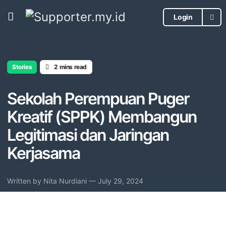
Login
Stories
2 mins read
Sekolah Perempuan Puger
Kreatif (SPPK) Membangun
Legitimasi dan Jaringan
Kerjasama
Written by
Nita Nurdiani
— July 29, 2024